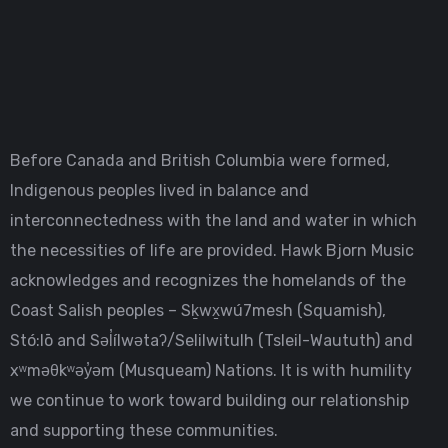
Before Canada and British Columbia were formed,
Indigenous peoples lived in balance and
interconnectedness with the land and water in which
the necessities of life are provided. Hawk Bjorn Music
acknowledges and recognizes the homelands of the
Coast Salish peoples – Sḵwx̱wú7mesh (Squamish),
Stó:lō and Səl̓ílwətaʔ/Selilwitulh (Tsleil-Waututh) and
xʷməθkʷəy̓əm (Musqueam) Nations. It is with humility
we continue to work toward building our relationship
and supporting these communities.